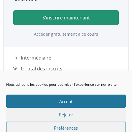
S’inscrire maintenant
Accéder gratuitement à ce cours
Intermédiaire
0 Total des inscrits
samedi, 27 septembre, 2025 Dernière mise
Nous utilisons les cookies pour optimiser l'experience sur notre site.
à jour
Accept
Rejeter
Un cours de
Préférences
Abdelaziz Ait Hamd