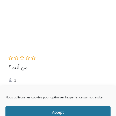
من أنت؟
3
Par
Abdelaziz Ait Hamd
Dans
المرجع الأوروبي الموحد
1
Nous utilisons les cookies pour optimiser l'experience sur notre site.
Accept
Inscription au cours